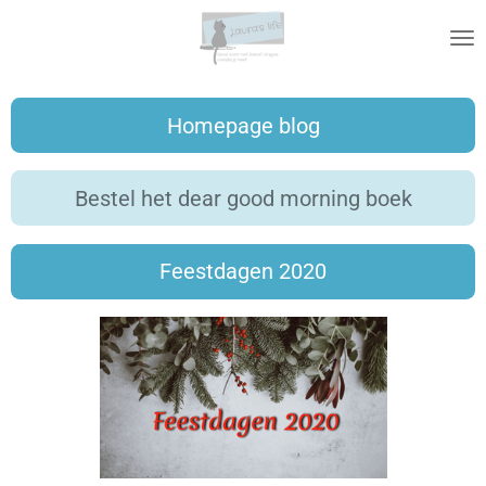
Ga
direct
naar
de
Homepage blog
hoofdinhoud
Bestel het dear good morning boek
Feestdagen 2020