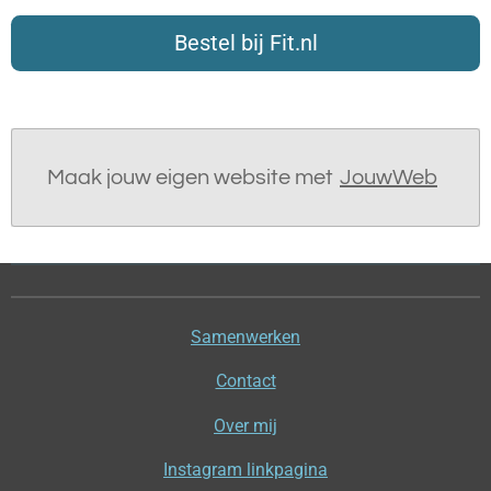
Bestel bij Fit.nl
Maak jouw eigen website met
JouwWeb
Samenwerken
Contact
Over mij
Instagram linkpagina