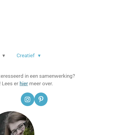
m
Creatief
teresseerd in een samenwerking?
! Lees er
hier
meer over.
I
P
n
i
s
n
t
t
a
e
g
r