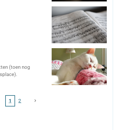
tten (toen nog
nsplace).
1
2