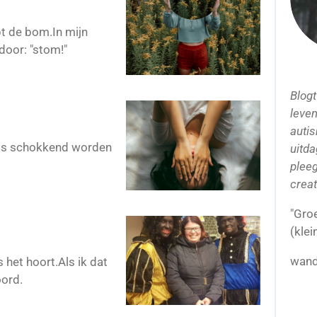
t de bom.In mijn
oor: "stom!"
Blogt
leven
auti
/als schokkend worden
uitda
pleeg
creat
"Gro
(klei
wande
s het hoort.Als ik dat
oord.