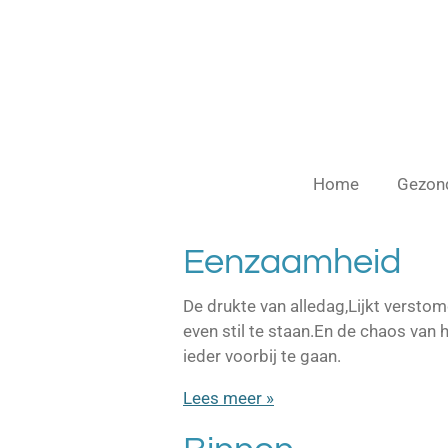
Ga
direct
naar
de
hoofdinhoud
Home
Gezon
Eenzaamheid
De drukte van alledag,Lijkt verstomd
even stil te staan.En de chaos van h
ieder voorbij te gaan.
Lees meer »