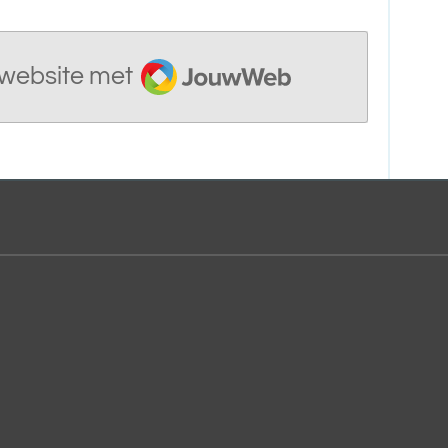
JouwWeb
website met