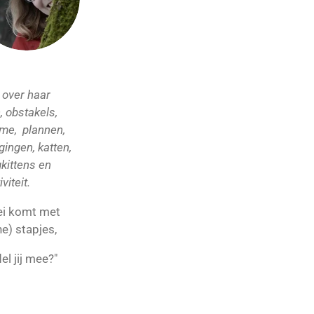
r
e
a
s
m
t
 over haar
, obstakels,
sme, plannen,
gingen, katten,
kittens en
iviteit.
ei komt met
ne) stapjes,
l jij mee?"