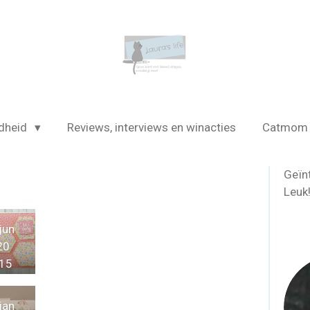
dheid
Reviews, interviews en winacties
Catmo
Geïn
Leuk
jun
20
:15
e
jan