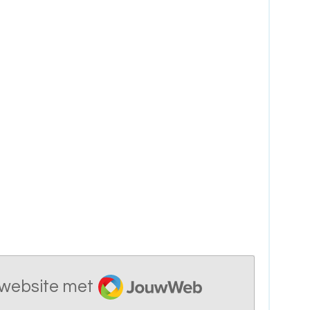
er
ak
..
JouwWeb
website met