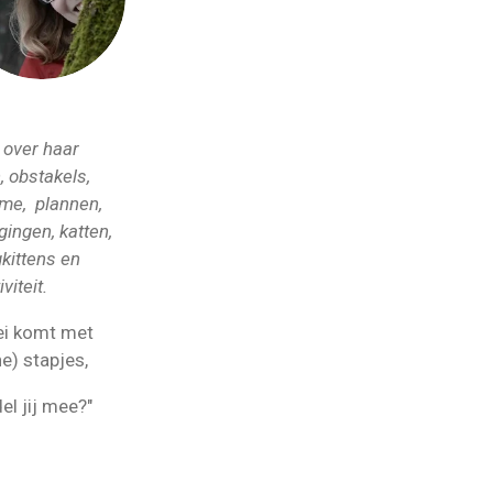
r
e
a
s
m
t
 over haar
, obstakels,
sme, plannen,
gingen, katten,
kittens en
iviteit.
ei komt met
ne) stapjes,
el jij mee?"