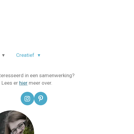
m
Creatief
teresseerd in een samenwerking?
! Lees er
hier
meer over.
I
P
n
i
s
n
t
t
a
e
g
r