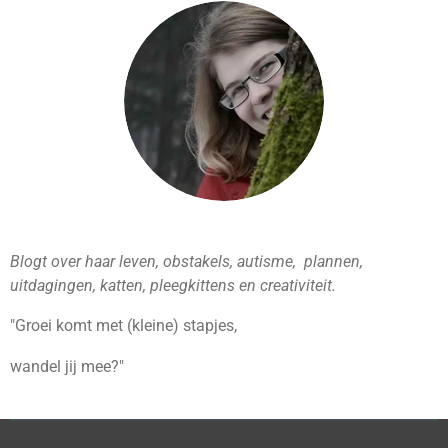
s
n
t
t
a
e
g
r
r
e
a
s
m
t
Blogt over haar leven, obstakels, autisme, plannen,
uitdagingen, katten, pleegkittens en creativiteit.
"Groei komt met (kleine) stapjes,
wandel jij mee?"