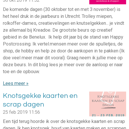
30 okt 2019
11:52
De komende dagen (30 oktober tot en met 3 november) is
het heel druk in de jaarbeurs in Utrecht. Trolley miepen,
rolkoffer-dames, creatievelingen en knutselgekken... je vindt
ze allemaal bij Kreadoe. De grootste beurs op creatief
gebied in de Benelux. Ik help dit jaar bij de stand van Happy
Postcrossing. Ik vertel.mensen meer over de spulletjes, de
shop, de hobby en help ze door de aankopen in te pakken (Ik
doe veel meer maar dit vooral). Graag neem ik jullie mee op
deze beurs. In dit blog lees je meer over de aanloop er naar
toe en de opbouw.
Lees meer »
Knotsgekke kaarten en
scrap dagen
25 feb 2019
11:56
Een tijd terug hoorde ik over de knotsgekke kaarten en scrap
dagen. Ik ben knotsgek, houd van kaarten maken en scrappen