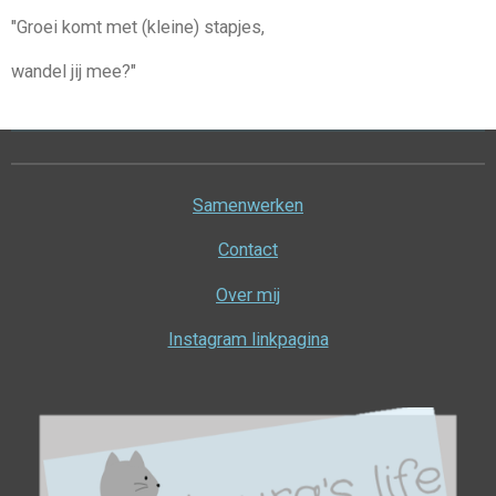
"Groei komt met (kleine) stapjes,
wandel jij mee?"
Samenwerken
Contact
Over mij
Instagram linkpagina