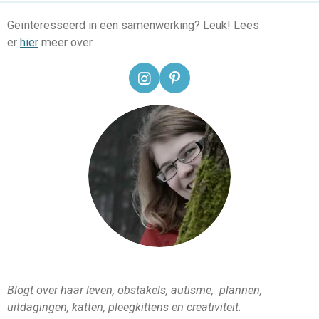
Geïnteresseerd in een samenwerking? Leuk! Lees
er
hier
meer over.
I
P
n
i
s
n
t
t
a
e
g
r
r
e
a
s
m
t
Blogt over haar leven, obstakels, autisme, plannen,
uitdagingen, katten, pleegkittens en creativiteit.