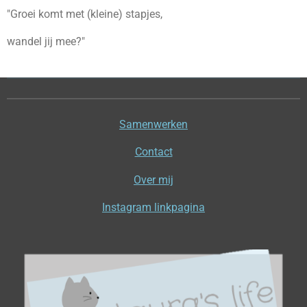
"Groei komt met (kleine) stapjes,
wandel jij mee?"
Samenwerken
Contact
Over mij
Instagram linkpagina