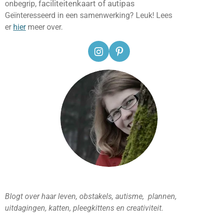
aciliteitenkaart of autipas
onbegrip, f
Geïnteresseerd in een samenwerking? Leuk! Lees
er
hier
meer over.
I
P
n
i
s
n
t
t
a
e
g
r
r
e
a
s
m
t
Blogt over haar leven, obstakels, autisme, plannen,
uitdagingen, katten, pleegkittens en creativiteit.