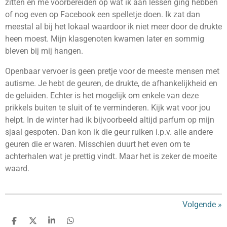
zitten en me voorbereiden op wat ik aan lessen ging hebben
of nog even op Facebook een spelletje doen. Ik zat dan
meestal al bij het lokaal waardoor ik niet meer door de drukte
heen moest. Mijn klasgenoten kwamen later en sommig
bleven bij mij hangen.
Openbaar vervoer is geen pretje voor de meeste mensen met
autisme. Je hebt de geuren, de drukte, de afhankelijkheid en
de geluiden. Echter is het mogelijk om enkele van deze
prikkels buiten te sluit of te verminderen. Kijk wat voor jou
helpt. In de winter had ik bijvoorbeeld altijd parfum op mijn
sjaal gespoten. Dan kon ik die geur ruiken i.p.v. alle andere
geuren die er waren. Misschien duurt het even om te
achterhalen wat je prettig vindt. Maar het is zeker de moeite
waard.
Volgende
»
D
D
S
D