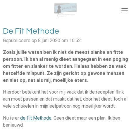
Ga
direct
naar
de
De Fit Methode
hoofdinhoud
Gepubliceerd op 8 juni 2020 om 10:52
Zoals jullie weten ben ik niet de meest slanke en fitte
persoon. Ik ben al menig dieet aangegaan in een poging
om fitter en slanker te worden. Helaas hebben ze vaak
hetzelfde minpunt. Ze zijn gericht op gewone mensen
en niet op, net als mij, moeilijke eters.
Hierdoor betekent het voor mij vaak dat ik de recepten flink
aan moet passen en dat maakt dat het, door het dieet, toch al
vele schakelen in mijn eetpatroon nog moeilijker wordt.
Nu is er
de Fit Methode
. Geen dieet maar een plan. Ik ben
benieuwd.