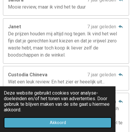
Mooie review, maar ik vind het te duur
Janet
7 jaar geleden
De prijzen houden mij altijd nog tegen. Ik vind het wel
fijn dat je gerechten kunt kiezen en dat je vrijwel zero
waste hebt, maar toch koop ik liever zelf de
boodschappen in de winkel.
Custodia Chineva
7 jaar geleden
Wat een leuk review. En het zier er heeelijk uit...
Deze website gebruikt cookies voor analyse-
doeleinden en/of het tonen van advertenties. Door
Wanda
7 jaar geleden
gebruik te blijven maken van de site gaat u hiermee
Ik heb ooit ook eens een box van hun besteld, op zich
akkoord.
wel goed bevallen, maar dat is ook omdat wij allebei
gemakkelijke eters zijn. Maar qua prijs vind ik het wel te
Akkoord
duur worden om zoiets elke week te doen.