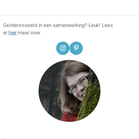
Geïnteresseerd in een samenwerking? Leuk! Lees
er
hier
meer over.
I
P
n
i
s
n
t
t
a
e
g
r
r
e
a
s
m
t