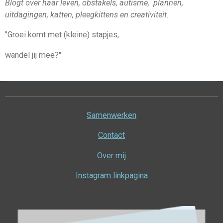
Blogt over haar leven, obstakels, autisme, plannen,
uitdagingen, katten, pleegkittens en creativiteit.
"Groei komt met (kleine) stapjes,
wandel jij mee?"
Samenwerken
Contact
Over mij
Instagram linkpagina