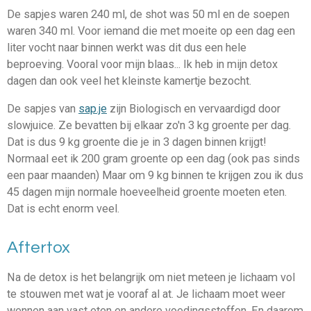
De sapjes waren 240 ml, de shot was 50 ml en de soepen
waren 340 ml. Voor iemand die met moeite op een dag een
liter vocht naar binnen werkt was dit dus een hele
beproeving. Vooral voor mijn blaas... Ik heb in mijn detox
dagen dan ook veel het kleinste kamertje bezocht.
De sapjes van
sap.je
zijn Biologisch en vervaardigd door
slowjuice. Ze bevatten bij elkaar zo'n 3 kg groente per dag.
Dat is dus 9 kg groente die je in 3 dagen binnen krijgt!
Normaal eet ik 200 gram groente op een dag (ook pas sinds
een paar maanden) Maar om 9 kg binnen te krijgen zou ik dus
45 dagen mijn normale hoeveelheid groente moeten eten.
Dat is echt enorm veel.
Aftertox
Na de detox is het belangrijk om niet meteen je lichaam vol
te stouwen met wat je vooraf al at. Je lichaam moet weer
wennen aan vast eten en andere voedingsstoffen. En daarom