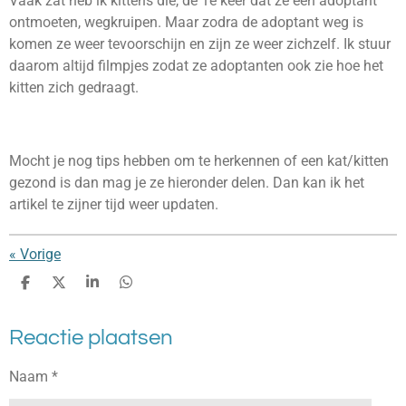
Vaak zat heb ik kittens die, de 1e keer dat ze een adoptant
ontmoeten, wegkruipen. Maar zodra de adoptant weg is
komen ze weer tevoorschijn en zijn ze weer zichzelf. Ik stuur
daarom altijd filmpjes zodat ze adoptanten ook zie hoe het
kitten zich gedraagt.
Mocht je nog tips hebben om te herkennen of een kat/kitten
gezond is dan mag je ze hieronder delen. Dan kan ik het
artikel te zijner tijd weer updaten.
«
Vorige
D
D
S
D
e
e
h
e
l
e
a
l
Reactie plaatsen
e
l
r
e
n
e
n
Naam *