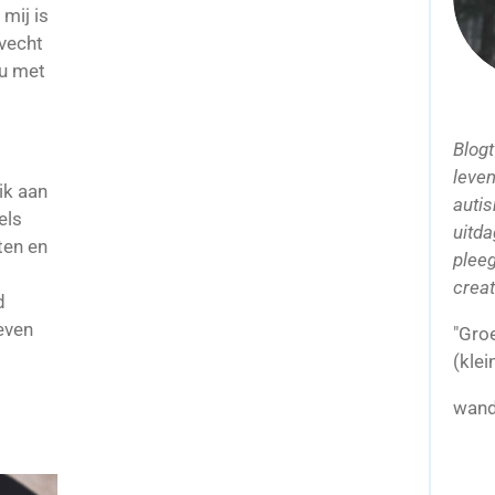
mij is
 vecht
nu met
Blogt
leven
ik aan
auti
els
uitda
ten en
pleeg
creat
d
even
"Gro
(klei
wande