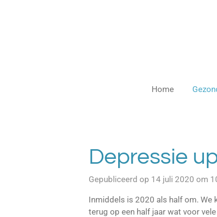
Ga
direct
naar
de
hoofdinhoud
Home
Gezon
Depressie u
Gepubliceerd op 14 juli 2020 om 1
Inmiddels is 2020 als half om. We 
terug op een half jaar wat voor vele