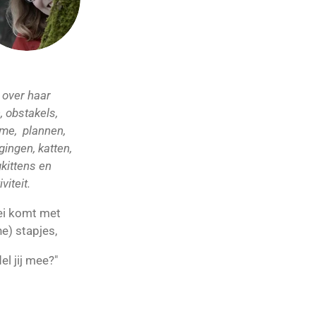
r
e
a
s
m
t
 over haar
, obstakels,
sme, plannen,
gingen, katten,
kittens en
iviteit.
ei komt met
ne) stapjes,
l jij mee?"