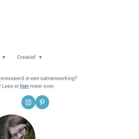
m
Creatief
teresseerd in een samenwerking?
! Lees er
hier
meer over.
I
P
n
i
s
n
t
t
a
e
g
r