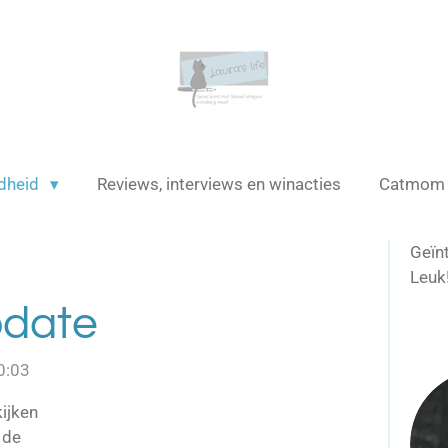
dheid
Reviews, interviews en winacties
Catmo
Geïn
Leuk
pdate
0:03
kijken
 de