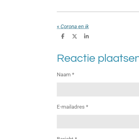
«
Corona en ik
D
D
S
e
e
h
l
e
a
e
l
r
Reactie plaatse
n
e
Naam *
E-mailadres *
Bericht *