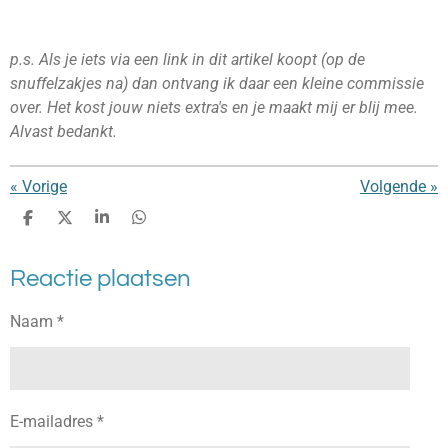
p.s. Als je iets via een link in dit artikel koopt (op de
snuffelzakjes na) dan ontvang ik daar een kleine commissie
over. Het kost jouw niets extra's en je maakt mij er blij mee.
Alvast bedankt.
«
Vorige
Volgende
»
D
D
S
D
e
e
h
e
l
e
a
l
Reactie plaatsen
e
l
r
e
n
e
n
Naam *
E-mailadres *