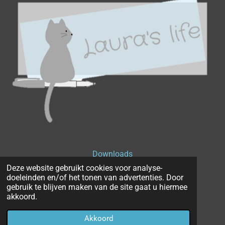
Downloads
Deze website gebruikt cookies voor analyse-
Privacyverklaring
doeleinden en/of het tonen van advertenties. Door
gebruik te blijven maken van de site gaat u hiermee
Disclaimer
akkoord.
© 2019 - 2026 Laura's life
Akkoord
Powered by
JouwWeb