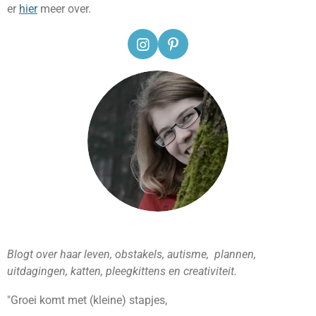
er
hier
meer over.
I
P
n
i
s
n
t
t
a
e
g
r
r
e
a
s
m
t
Blogt over haar leven, obstakels, autisme, plannen,
uitdagingen, katten, pleegkittens en creativiteit.
"Groei komt met (kleine) stapjes,