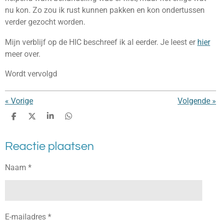
nu kon. Zo zou ik rust kunnen pakken en kon ondertussen
verder gezocht worden.
Mijn verblijf op de HIC beschreef ik al eerder. Je leest er
hier
meer over.
Wordt vervolgd
«
Vorige
Volgende
»
D
D
S
D
e
e
h
e
l
e
a
l
Reactie plaatsen
e
l
r
e
n
e
n
Naam *
E-mailadres *