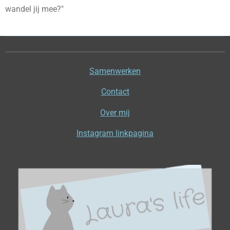
wandel jij mee?"
Samenwerken
Contact
Over mij
Instagram linkpagina