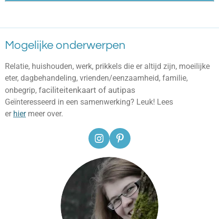
Mogelijke onderwerpen
Relatie, huishouden, werk, prikkels die er altijd zijn, moeilijke
eter, dagbehandeling, vrienden/eenzaamheid, familie,
aciliteitenkaart of autipas
onbegrip, f
Geïnteresseerd in een samenwerking? Leuk! Lees
er
hier
meer over.
I
P
n
i
s
n
t
t
a
e
g
r
r
e
a
s
m
t