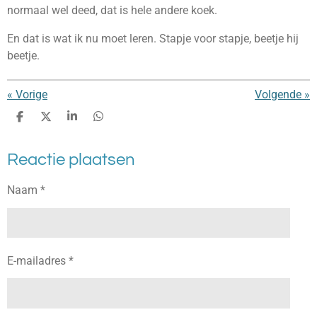
normaal wel deed, dat is hele andere koek.
En dat is wat ik nu moet leren. Stapje voor stapje, beetje hij
beetje.
«
Vorige
Volgende
»
D
D
S
D
e
e
h
e
l
e
a
l
Reactie plaatsen
e
l
r
e
n
e
n
Naam *
E-mailadres *