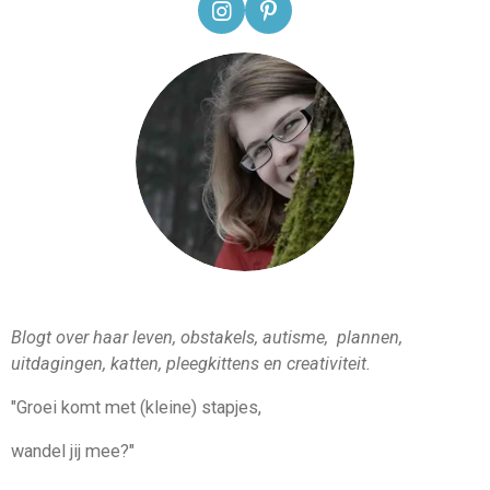
I
P
n
i
s
n
t
t
a
e
g
r
r
e
a
s
m
t
Blogt over haar leven, obstakels, autisme, plannen,
uitdagingen, katten, pleegkittens en creativiteit.
"Groei komt met (kleine) stapjes,
wandel jij mee?"