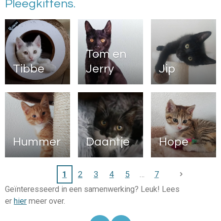
Pleegkittens.
Tom en
Tibbe
Jerry
Jip
Hummer
Daantje
Hope
1
2
3
4
5
7
Geïnteresseerd in een samenwerking? Leuk! Lees
er
hier
meer over.