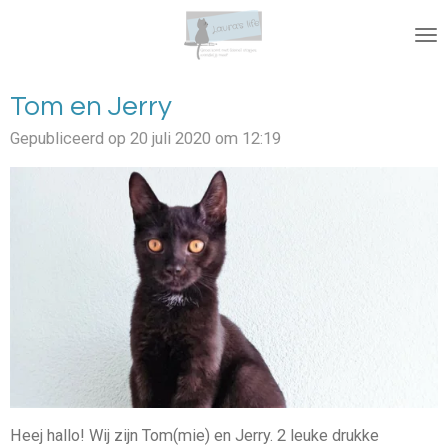
Ga
direct
naar
de
Tom en Jerry
hoofdinhoud
Gepubliceerd op 20 juli 2020 om 12:19
Heej hallo! Wij zijn Tom(mie) en Jerry. 2 leuke drukke