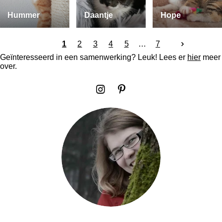
Hummer
Daantje
Hope
1
2
3
4
5
7
Geïnteresseerd in een samenwerking? Leuk! Lees er
hier
meer
over.
I
P
n
i
s
n
t
t
a
e
g
r
r
e
a
s
m
t