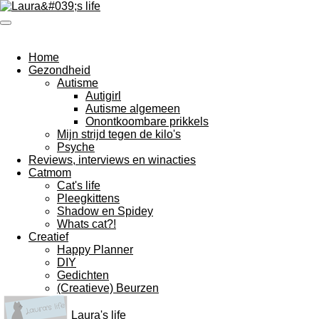
Ga
direct
naar
de
Home
hoofdinhoud
Gezondheid
Autisme
Autigirl
Autisme algemeen
Onontkoombare prikkels
Mijn strijd tegen de kilo's
Psyche
Reviews, interviews en winacties
Catmom
Cat's life
Pleegkittens
Shadow en Spidey
Whats cat?!
Creatief
Happy Planner
DIY
Gedichten
(Creatieve) Beurzen
Laura's life