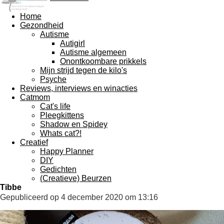
Home
Gezondheid
Autisme
Autigirl
Autisme algemeen
Onontkoombare prikkels
Mijn strijd tegen de kilo's
Psyche
Reviews, interviews en winacties
Catmom
Cat's life
Pleegkittens
Shadow en Spidey
Whats cat?!
Creatief
Happy Planner
DIY
Gedichten
(Creatieve) Beurzen
Tibbe
Gepubliceerd op 4 december 2020 om 13:16