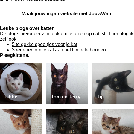
Maak jouw eigen website met
JouwWeb
Leuke blogs over katten
De blogs hieronder zijn leuk om te lezen op cattish. Hier blog ik
zelf ook
5 te gekke speeltjes voor je kat
3 redenen om je kat aan het lijntje te houden
Pleegkittens.
Tibbe
Tom en Jerry
Jip