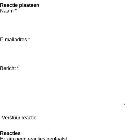
e
e
h
e
Reactie plaatsen
l
e
a
l
Naam *
e
l
r
e
n
e
n
E-mailadres *
Bericht *
Verstuur reactie
Reacties
Er zijn geen reacties geplaatst.