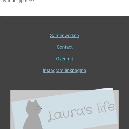
wandel jij mee?"
Samenwerken
Contact
Over mij
Instagram linkpagina