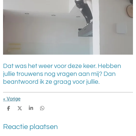
Dat was het weer voor deze keer. Hebben
jullie trouwens nog vragen aan mij? Dan
beantwoord ik ze graag voor jullie.
«
Vorige
D
D
S
D
e
e
h
e
l
e
a
l
Reactie plaatsen
e
l
r
e
n
e
n