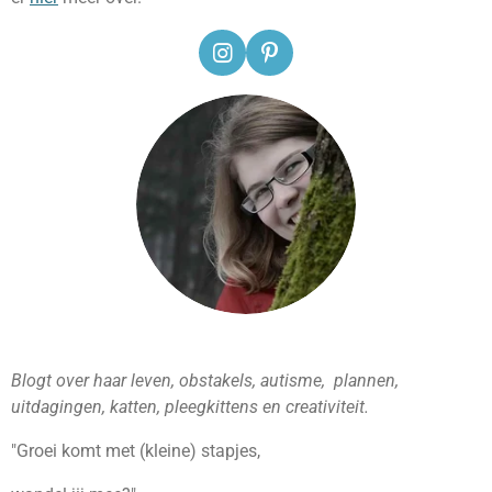
I
P
n
i
s
n
t
t
a
e
g
r
r
e
a
s
m
t
Blogt over haar leven, obstakels, autisme, plannen,
uitdagingen, katten, pleegkittens en creativiteit.
"Groei komt met (kleine) stapjes,