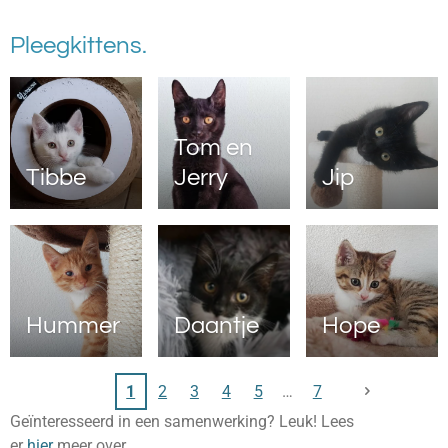
Pleegkittens.
Tom en
Tibbe
Jerry
Jip
Hummer
Daantje
Hope
1
2
3
4
5
7
Geïnteresseerd in een samenwerking? Leuk! Lees
er
hier
meer over.